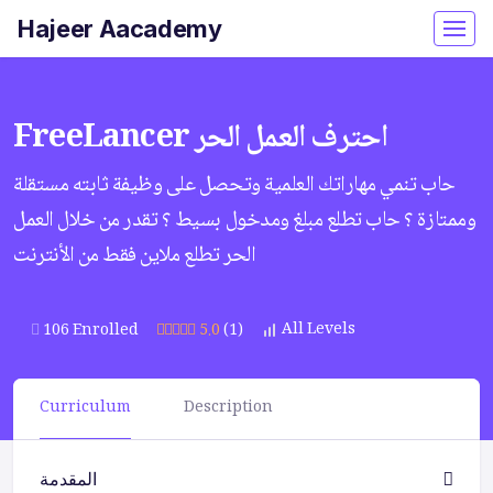
Hajeer Aacademy
FreeLancer احترف العمل الحر
حاب تنمي مهاراتك العلمية وتحصل على وظيفة ثابته مستقلة
وممتازة ؟ حاب تطلع مبلغ ومدخول بسيط ؟ تقدر من خلال العمل
الحر تطلع ملاين فقط من الأنترنت
All Levels
106 Enrolled
5.0
(1)
Curriculum
Description
المقدمة